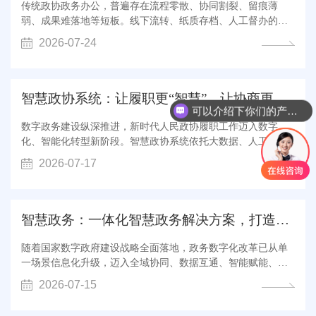
传统政协政务办公，普遍存在流程零散、协同割裂、留痕薄
弱、成果难落地等短板。线下流转、纸质存档、人工督办的传
统模式，不仅增加行政内耗，还容易出现审批滞后、权责模
2026-07-24
糊、督查悬空等问题，制约提案办理、协商议政、民意服务等
核心履职质效。随着数字政务深度普及，政协办公不再是简单
的办文办会，而是支撑协商民主落地、...
智慧政协系统：让履职更“智慧”，让协商更高效
可以介绍下你们的产品么
数字政务建设纵深推进，新时代人民政协履职工作迈入数字
化、智能化转型新阶段。智慧政协系统依托大数据、人工智
能、云计算等前沿技术，紧扣政治协商、民主监督、参政议政
2026-07-17
核心职能，打破传统履职的时空与场景局限，搭建一体化、全
流程、智能化数字履职服务体系，以数智力量激活基层协商动
能，实现政协履职提质增效、民意沟通...
智慧政务：一体化智慧政务解决方案，打造高效便民数字...
随着国家数字政府建设战略全面落地，政务数字化改革已从单
一场景信息化升级，迈入全域协同、数据互通、智能赋能、闭
环治理的全新阶段。新时代政务治理，对机关办公效率、履职
2026-07-15
监督能力、民生服务水平、决策研判精度提出了更高标准的要
求。传统政务模式长期存在部门数据割裂、业务流程繁琐、履