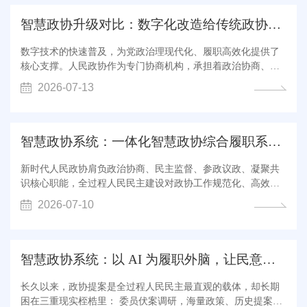
职监管滞后、民意渠道不畅、纸...
智慧政协升级对比：数字化改造给传统政协工作带来哪些...
数字技术的快速普及，为党政治理现代化、履职高效化提供了
核心支撑。人民政协作为专门协商机构，承担着政治协商、民
主监督、参政议政、凝聚共识的核心职能。传统线下为主、人
2026-07-13
工辅助的工作模式，存在效率低、时空受限、联动不足等短
板，已无法适配新时代全过程人民民主的建设要求。智慧政协
数字化升级不是简单的线上功能迁移...
智慧政协系统：一体化智慧政协综合履职系统解决方案
新时代人民政协肩负政治协商、民主监督、参政议政、凝聚共
识核心职能，全过程人民民主建设对政协工作规范化、高效
化、开放化提出更高标准。传统线下履职模式受时空限制，存
2026-07-10
在提案流转周期长、社情民意收集分散、履职管理统计繁琐、
群众参与渠道狭窄、跨层级数据不通等痛点，制约专门协商机
构效能充分释放。 顺应全国政协信...
智慧政协系统：以 AI 为履职外脑，让民意建言落地有声
长久以来，政协提案是全过程人民民主最直观的载体，却长期
困在三重现实桎梏里： 委员伏案调研，海量政策、历史提案、