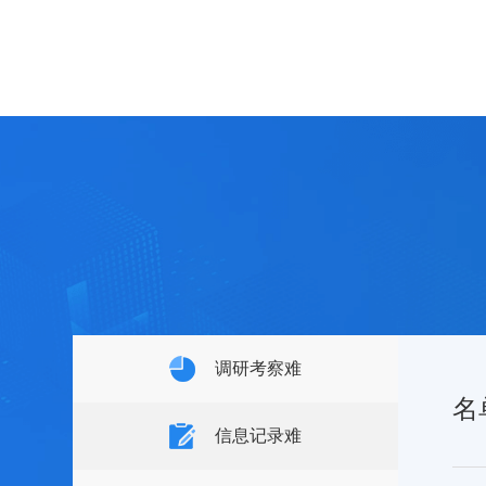
履
传
长
掌
调研考察难
名
信息记录难