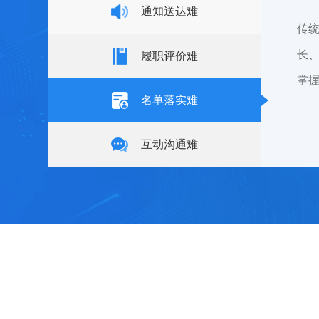
通知送达难
传
长
履职评价难
掌
名单落实难
互动沟通难
互
传