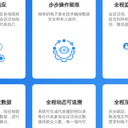
适应
步步操作留痕
全程
足各地现有
独有的电子签名技术确保数据
会议活动
会议活动组
安全和本人操作。
提交到评
代表自己提
信、微信
..
踪
大数据
全程动态可追溯
全程
，综合智能
系统可生成代表履职明白表，
步步跟踪
数据，进行
每位代表参加会议活动次数、
格选项文
展示。
接待群众人数，每一项均可实
贯穿到每
时统计及查...