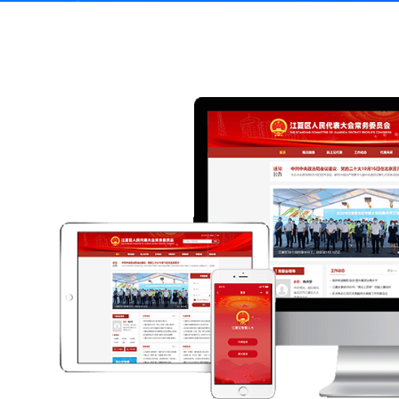
通
传
长
掌