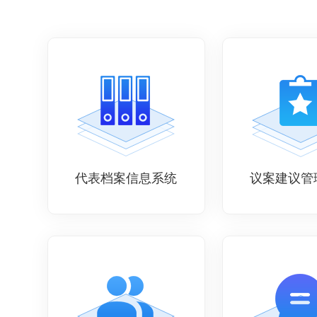
长
掌
调
代表档案信息系统
议案建议管
传
长
掌