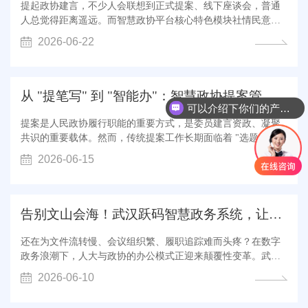
提起政协建言，不少人会联想到正式提案、线下座谈会，普通
人总觉得距离遥远。而智慧政协平台核心特色模块社情民意，
跳出传统履职的门槛限制，摒弃线下跑腿、层层上报的老旧模
2026-06-22
式，把倾听民生、汇集民意、督办解难的窗口搬到手机、电脑
之上，打造一条轻量化、高效率、全闭环、有温度的民意传递
专属通道，让街头烟火、百姓小事...
从 "提笔写" 到 "智能办"：智慧政协提案管理系统的革新...
可以介绍下你们的产品么
提案是人民政协履行职能的重要方式，是委员建言资政、凝聚
共识的重要载体。然而，传统提案工作长期面临着 "选题难重
复、撰写缺支撑、办理周期长、跟踪不及时" 等痛点。随着智慧
2026-06-15
政协建设的深入推进，一套覆盖提案 "提出 - 审查 - 交办 - 办理
- 督办 - 反馈 - 评价" 全生命周期的数字化管理系统正在全国政
协系统加速落地，开...
告别文山会海！武汉跃码智慧政务系统，让人大政协办公...
还在为文件流转慢、会议组织繁、履职追踪难而头疼？在数字
政务浪潮下，人大与政协的办公模式正迎来颠覆性变革。武汉
跃码深耕智慧政务领域，以智慧人大 + 智慧政协双轮驱动，用
2026-06-10
数字化力量打破传统办公壁垒，让政务办公从 繁琐低效 迈向
智能高效，解锁履职新体验！ 一、智慧人大：数字赋能，让履