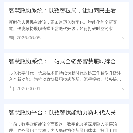
职监督 活 起来 人大作为地方...
智慧政协系统：以数智破局，让协商民主看得见、摸得着
新时代人民民主建设，正加速迈入数字化、智能化的全新赛
道。传统政协履职模式亟需迭代升级，如何打破时空约束、打
通民意壁垒、打通数据孤岛、提升协商实效，成为政协工作高
2026-06-05
质量发展的核心课题。智慧政协系统紧扣新时代政协履职使
命，立足全过程人民民主实践要求，深度融合大数据、人工智
能、云端互联等数字技术，打破传统履...
智慧政协系统：一站式全链路智慧履职综合平台
步入数字时代，信息技术正持续为新时代政协工作转型升级注
入全新动能。为推动政协履职模式革新、流程提效、服务提
质，智慧政协系统应运而生。平台紧扣政治协商、民主监督、
2026-06-01
参政议政三大核心职能，融合大数据、人工智能、移动互联等
前沿技术，打造集全业务覆盖、全流程闭环、全终端协同、全
数据赋能于一体的一站式全链路智慧...
智慧政协平台：以数智赋能助力新时代人民政协工作高质...
当前，数字政府建设全面提速，数字化改革深度融入基层治
理、政务履职全过程，为人民政协创新履职载体、提升工作质