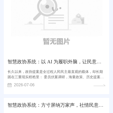
智慧政协系统：以 AI 为履职外脑，让民意建言落地有声
长久以来，政协提案是全过程人民民主最直观的载体，却长期
困在三重现实桎梏里： 委员伏案调研，海量政策、历史提案、
民生数据散落在各处，翻资料、找论据耗费数天，选题易重
2026-07-06
复、论证缺数据、建议空泛难落地； 提案机关人工初审、查
重、匹配承办单位，两会提案集中涌入时，人工分拣耗时耗
力，错分、漏审、重复建言问题难以根...
智慧政协系统：方寸屏纳万家声，社情民意打通民意直达...