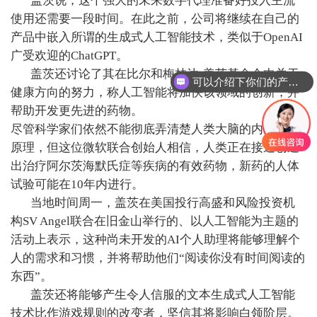
盖茨说，这个强大的未来数字代理准备好投入主流
使用还需要一段时间。在此之前，公司将继续在自己的
产品中嵌入所谓的生成式人工智能技术，类似于OpenAI
广受欢迎的ChatGPT。
盖茨还讨论了其在比尔和梅林达·盖茨基金会中关于
可以介绍下你们的产品么
健康方向的努力，称人工智能将加快该领域的创新，并
帮助开发更先进的药物。
尽管科学家们依然不能彻底弄清楚人类大脑的内部运作
原理，但这位微软联合创始人相信，人类正在接近创造
出治疗阿尔茨海默氏症等疾病的有效药物，新药的人体
试验可能在10年内进行。
当地时间周一，盖茨在美国投行高盛和风险投资机
构SV Angel联合在旧金山举行的、以人工智能为主题的
活动上表示，这种尚未开发的AI个人助理将能够理解个
人的需求和习惯，并将帮助他们“阅读你没有时间阅读的
东西”。
盖茨还将能够产生令人信服的文本生成式人工智能
技术比作游戏规则的改变者，坚信其将影响白领阶层。