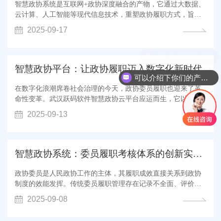
智慧政协系统是互联网+政协深度融合的产物，它通过大数据、
云计算、人工智能等现代信息技术，重塑政协履职方式，旨在
提升政协工作的效率、质量和透明度，并拓展协商民主的广度
2025-09-17
与深度。 ✨智慧政协的三大亮点 1️⃣提案管理智能化 在线提
交、跟踪、督办提案，实时查看办理进度。 智能分析提案热
点，辅助精准建言，提升提案质...
智慧政协平台：让政协履职迈入数字化新时代
可以介绍下你们的产品么
在数字化浪潮席卷社会治理的今天，政协委员履职也迎来了革
命性变革。武汉跃码软件智慧政协云平台应运而生，它以互联
网为基座，以大数据、云计算、人工智能为支撑，将政协的协
2025-09-13
商基因与数字的智慧动能深度融合。 一、 全场景覆盖，打造履
职数字工具箱 智慧政协云平台不是简单的线上版政协，而是一
套围绕​​履职、服务、协同...
智慧政协系统：委员履职考核体系的创新实践与展望
政协委员是人民政协工作的主体，其履职成效直接关系到政协
制度的效能发挥。传统委员履职管理存在记录不全面、评价不
科学、激励不到位等痛点。 随着数字技术的快速发展，全国多
2025-09-08
地政协探索建设智慧政协系统，通过​​委员履职考核一体化系统​​
实现了委员管理的精细化、智能化和科学化。 一、改革背景：