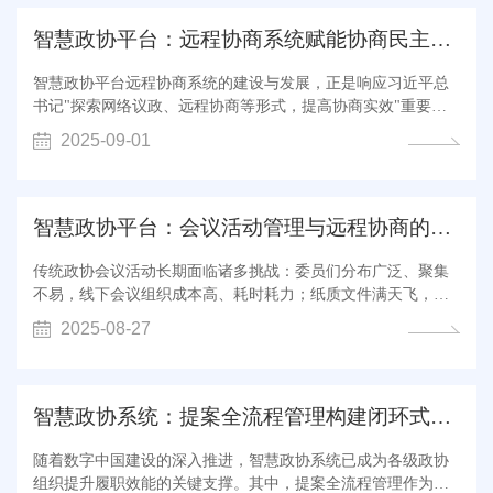
从软要求到硬约束...
智慧政协平台：远程协商系统赋能协商民主新时代
智慧政协平台远程协商系统​​的建设与发展，正是响应习近平总
书记"探索网络议政、远程协商等形式，提高协商实效"重要指
示的创新举措。这一系统不仅代表着政协工作的技术革新，更
2025-09-01
是​​协商民主制度​​在新时代的重要演进，为政协履职注入了全新
活力。 从政策层面看，近年来全国政协明确提出要"打造智慧政
协、数字政协、网...
智慧政协平台：会议活动管理与远程协商的创新实践
传统政协会议活动长期面临诸多挑战：委员们分布广泛、聚集
不易，线下会议​​组织成本高​​、​​耗时耗力​​；纸质文件满天飞，通
知发放、提案收集、会议记录等环节效率低下；会议形式相对
2025-08-27
单一，​​互动参与受限​​，难以充分发挥协商民主的深度和广度。
智慧政协平台的建设正是为了解决这些痛点，通过数字化手段
全面革...
智慧政协系统：提案全流程管理构建闭环式数字履职链
随着数字中国建设的深入推进，智慧政协系统已成为各级政协
组织提升履职效能的关键支撑。其中，提案全流程管理作为智