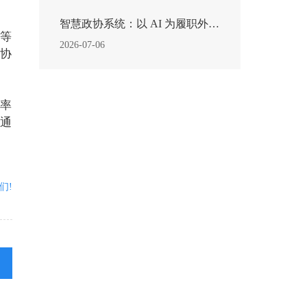
智慧政协系统：以 AI 为履职外脑，让民意建言落地有声
等
2026-07-06
协
率
通
们!