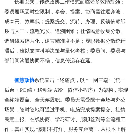
长期以来，传统政协工作模式面临诸多效能瓶颈：
委员履职受时空限制，参会、提案、协商需往返奔波，
成本高、效率低；提案提交、流转、办理、反馈依赖纸
质与人工，流程冗长、追溯困难；社情民意收集分散、
调研线索碎片化，建言精准度不足；履职数据分散统计
滞后，难以支撑科学决策与量化考核；委员间、委员与
部门间沟通协同不畅，信息传递存在延。
智慧政协
系统直击上述痛点，以 "一网三端"（统一
后台 + PC 端 + 移动端 APP + 微信小程序）为架构，实现
全终端覆盖、全天候履职。委员无需受限于会场与办公
场景，随时随地可通过手机、电脑完成提案提交、社情
民意上报、在线协商、学习研讨、履职签到等全流程工
作，真正实现 "履职不打烊、服务零距离"，从根本上解