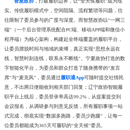
智慧政协
，打破履职边界，让“全天候履职”成为现
实。传统履职模式中，空间阻隔、流程繁琐等问题，往
往限制了委员参与的广度与深度。而智慧政协以“一网三
端”（一个后台管理系统配合PC端、移动APP端和微信小
程序端）为核心架构，构建起全终端覆盖的履职平台，
让委员摆脱时间与地域的束缚，真正实现“思想永远在
线，智慧时刻连线，联系永不断线”。宁夏政协打造的数
字智能化平台，为委员和群众打造了随身携带的“发言
席”与“麦克风”，委员通过
履职通App
可随时提交社情民
意，不出两日便能收到相关部门回复；辽宁政协智能履
职平台上线后，委员登录率高达99.2%，从提案提交到
会议报名，从调研参与到意见反馈，所有履职事项一站
式完成，彻底实现“数据多跑路，委员少跑腿”，让每一
位委员都能成为365天可履职的“全天候”委员。