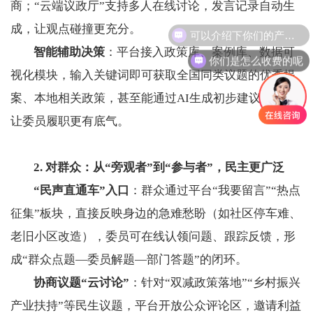
商；“云端议政厅”支持多人在线讨论，发言记录自动生
可以介绍下你们的产品么
成，让观点碰撞更充分。
​智能辅助决策​
​：平台接入政策库、案例库、数据可
你们是怎么收费的呢
视化模块，输入关键词即可获取全国同类议题的优秀提
案、本地相关政策，甚至能通过AI生成初步建议框架，
让委员履职更有底气。
2. 对群众：从“旁观者”到“参与者”，民主更广泛
​“民声直通车”入口​
​：群众通过平台“我要留言”“热点
征集”板块，直接反映身边的急难愁盼（如社区停车难、
老旧小区改造），委员可在线认领问题、跟踪反馈，形
成“群众点题—委员解题—部门答题”的闭环。
​协商议题“云讨论”​
​：针对“双减政策落地”“乡村振兴
产业扶持”等民生议题，平台开放公众评论区，邀请利益