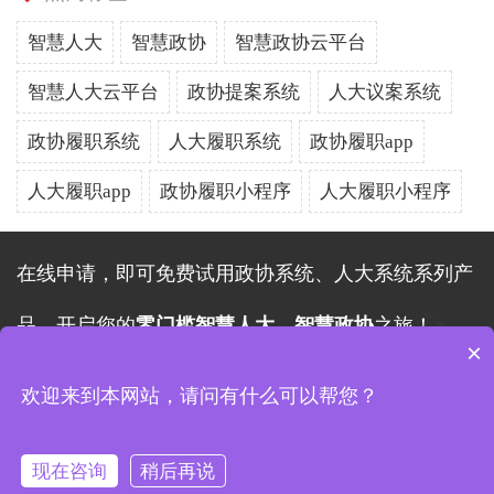
智慧人大
智慧政协
智慧政协云平台
智慧人大云平台
政协提案系统
人大议案系统
政协履职系统
人大履职系统
政协履职app
人大履职app
政协履职小程序
人大履职小程序
在线申请，即可免费试用政协系统、人大系统系列产
品，开启您的
零门槛智慧人大、智慧政协
之旅！
×
在线申请
欢迎来到本网站，请问有什么可以帮您？
版权所有 Copyright©2026
现在咨询
稍后再说
武汉跃码软件有限公司