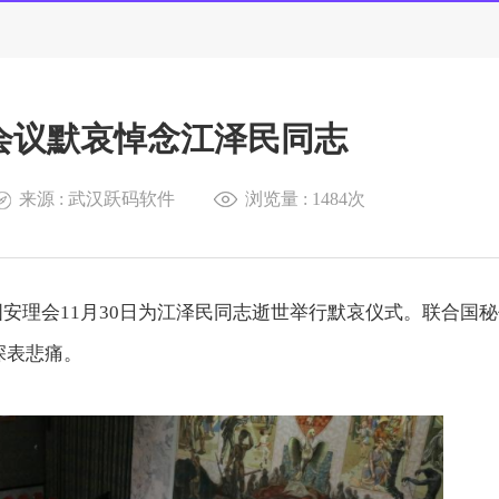
会议默哀悼念江泽民同志
来源 : 武汉跃码软件
浏览量 :
1484次
国安理会11月30日为江泽民同志逝世举行默哀仪式。联合国
深表悲痛。