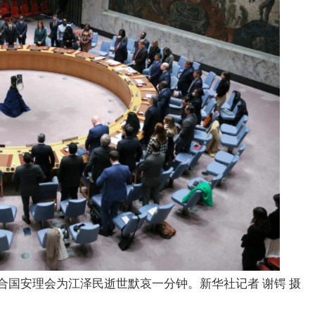
联合国安理会为江泽民逝世默哀一分钟。新华社记者 谢锷 摄