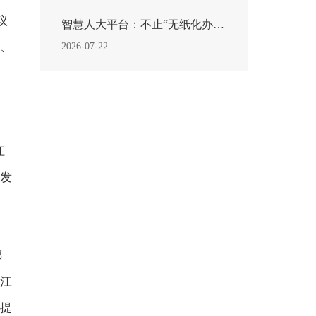
议
智慧人大平台：不止“无纸化办公”！解锁基层履职的数...
、
2026-07-22
江
发
挪
江
提